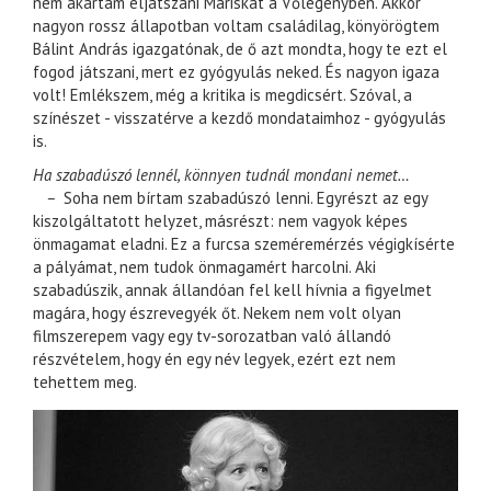
nem akartam eljátszani Mariskát a Vőlegényben. Akkor
nagyon rossz állapotban voltam családilag, könyörögtem
Bálint András igazgatónak, de ő azt mondta, hogy te ezt el
fogod játszani, mert ez gyógyulás neked. És nagyon igaza
volt! Emlékszem, még a kritika is megdicsért. Szóval, a
színészet - visszatérve a kezdő mondataimhoz - gyógyulás
is.
Ha szabadúszó lennél, könnyen tudnál mondani nemet…
–
Soha nem bírtam szabadúszó lenni. Egyrészt az egy
kiszolgáltatott helyzet, másrészt: nem vagyok képes
önmagamat eladni. Ez a furcsa szeméremérzés végigkísérte
a pályámat, nem tudok önmagamért harcolni. Aki
szabadúszik, annak állandóan fel kell hívnia a figyelmet
magára, hogy észrevegyék őt. Nekem nem volt olyan
filmszerepem vagy egy tv-sorozatban való állandó
részvételem, hogy én egy név legyek, ezért ezt nem
tehettem meg.