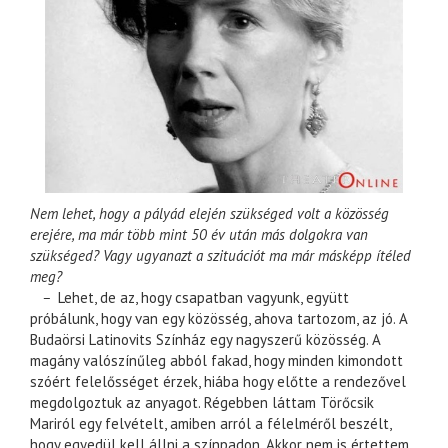
Nem lehet, hogy a pályád elején szükséged volt a közösség
erejére, ma már több mint 50 év után más dolgokra van
szükséged? Vagy ugyanazt a szituációt ma már másképp ítéled
meg?
–
Lehet, de az, hogy csapatban vagyunk, együtt
próbálunk, hogy van egy közösség, ahova tartozom, az jó. A
Budaörsi Latinovits Színház egy nagyszerű közösség. A
magány valószínűleg abból fakad, hogy minden kimondott
szóért felelősséget érzek, hiába hogy előtte a rendezővel
megdolgoztuk az anyagot. Régebben láttam Törőcsik
Mariról egy felvételt, amiben arról a félelméről beszélt,
hogy egyedül kell állni a színpadon. Akkor nem is értettem,