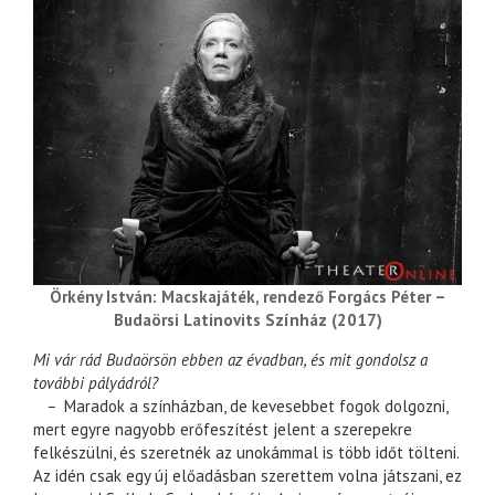
Örkény István: Macskajáték, rendező Forgács Péter –
Budaörsi Latinovits Színház (2017)
Mi vár rád Budaörsön ebben az évadban, és mit gondolsz a
további pályádról?
–
Maradok a színházban, de kevesebbet fogok dolgozni,
mert egyre nagyobb erőfeszítést jelent a szerepekre
felkészülni, és szeretnék az unokámmal is több időt tölteni.
Az idén csak egy új előadásban szerettem volna játszani, ez