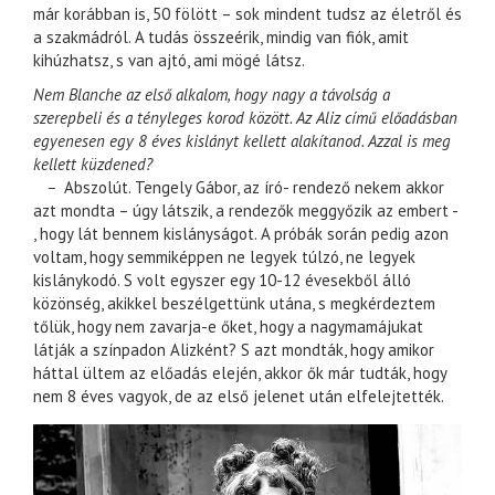
már korábban is, 50 fölött – sok mindent tudsz az életről és
a szakmádról. A tudás összeérik, mindig van fiók, amit
kihúzhatsz, s van ajtó, ami mögé látsz.
Nem Blanche az első alkalom, hogy nagy a távolság a
szerepbeli és a tényleges korod között. Az Aliz című előadásban
egyenesen egy 8 éves kislányt kellett alakítanod. Azzal is meg
kellett küzdened?
–
Abszolút. Tengely Gábor, az író- rendező nekem akkor
azt mondta – úgy látszik, a rendezők meggyőzik az embert -
, hogy lát bennem kislányságot. A próbák során pedig azon
voltam, hogy semmiképpen ne legyek túlzó, ne legyek
kislánykodó. S volt egyszer egy 10-12 évesekből álló
közönség, akikkel beszélgettünk utána, s megkérdeztem
tőlük, hogy nem zavarja-e őket, hogy a nagymamájukat
látják a színpadon Alizként? S azt mondták, hogy amikor
háttal ültem az előadás elején, akkor ők már tudták, hogy
nem 8 éves vagyok, de az első jelenet után elfelejtették.