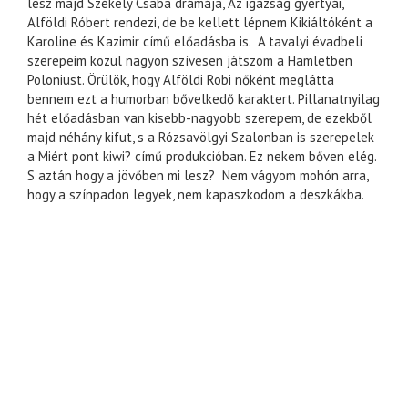
lesz majd Székely Csaba drámája, Az igazság gyertyái,
Alföldi Róbert rendezi, de be kellett lépnem Kikiáltóként a
Karoline és Kazimir című előadásba is. A tavalyi évadbeli
szerepeim közül nagyon szívesen játszom a Hamletben
Poloniust. Örülök, hogy Alföldi Robi nőként meglátta
bennem ezt a humorban bővelkedő karaktert. Pillanatnyilag
hét előadásban van kisebb-nagyobb szerepem, de ezekből
majd néhány kifut, s a Rózsavölgyi Szalonban is szerepelek
a Miért pont kiwi? című produkcióban. Ez nekem bőven elég.
S aztán hogy a jövőben mi lesz? Nem vágyom mohón arra,
hogy a színpadon legyek, nem kapaszkodom a deszkákba.