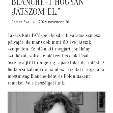
BLANCHE-T HOGYAN
JÁTSZOM EL.”
Farkas Éva
2024. november 26.
Takács Kati 1975-ben kezdte hivatalos színészi
pályáját, de már több mint 50 éve játszik
színpadon. Ez idő alatt megjárt jónéhány
színházat, voltak emlékezetes alakításai,
összegyűjtött rengeteg tapasztalatot, tudást. A
Budaörsi Latinovits Színház társulati tagja, ahol
mostanság Blanche-ként és Poloniusként
remekel. Vele beszélgettünk.