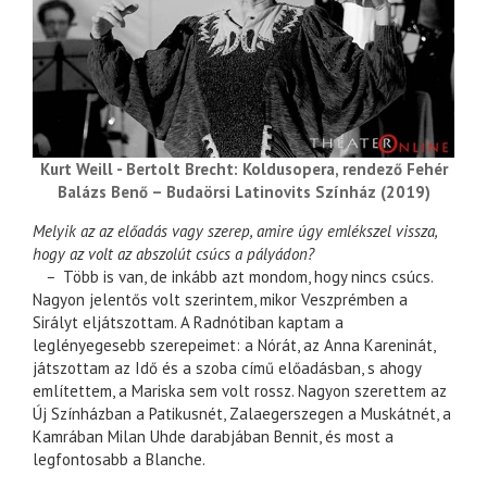
Kurt Weill - Bertolt Brecht: Koldusopera, rendező Fehér
Balázs Benő – Budaörsi Latinovits Színház (2019)
Melyik az az előadás vagy szerep, amire úgy emlékszel vissza,
hogy az volt az abszolút csúcs a pályádon?
–
Több is van, de inkább azt mondom, hogy nincs csúcs.
Nagyon jelentős volt szerintem, mikor Veszprémben a
Sirályt eljátszottam. A Radnótiban kaptam a
leglényegesebb szerepeimet: a Nórát, az Anna Kareninát,
játszottam az Idő és a szoba című előadásban, s ahogy
említettem, a Mariska sem volt rossz. Nagyon szerettem az
Új Színházban a Patikusnét, Zalaegerszegen a Muskátnét, a
Kamrában Milan Uhde darabjában Bennit, és most a
legfontosabb a Blanche.