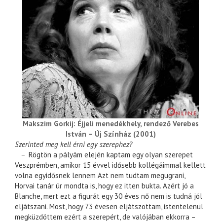
Makszim Gorkij: Éjjeli menedékhely, rendező Verebes
István – Új Színház (2001)
Szerinted meg kell érni egy szerephez?
–
Rögtön a pályám elején kaptam egy olyan szerepet
Veszprémben, amikor 15 évvel idősebb kollégáimmal kellett
volna egyidősnek lennem Azt nem tudtam megugrani,
Horvai tanár úr mondta is, hogy ez itten bukta. Azért jó a
Blanche, mert ezt a figurát egy 30 éves nő nem is tudná jól
eljátszani. Most, hogy 73 évesen eljátszottam, istentelenül
megküzdöttem ezért a szerepért, de valójában ekkorra –