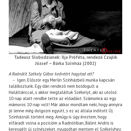
Tadeusz Slobodzianek: Ilja Próféta, rendező Czajlik
József – Bárka Színház (2002)
A Radnótit Székely Gábor kedvéért hagytad ott?
–
Igen. Először egy Merlin Színházbeli munka kapcsán
találkoztunk. Egy dán rendező nem boldogult a
Haláltánccal, s akkor megtaláltuk Székelyt, aki az utolsó
10 nap alatt rendbe tette az előadást. Számomra az egy
mámoros 10 nap volt! Már akkor mondtam neki, hogy annyira
jó lenne még dolgozni együtt, s ez az általa indított Új
Színháznál történt meg. Amúgy is úgy éreztem, hogy
elfáradt volna a pozícióm a Radnótiban, Bálint Andris is
keresgélt új színészeket, nyugodtan mentem el Székelyhez.