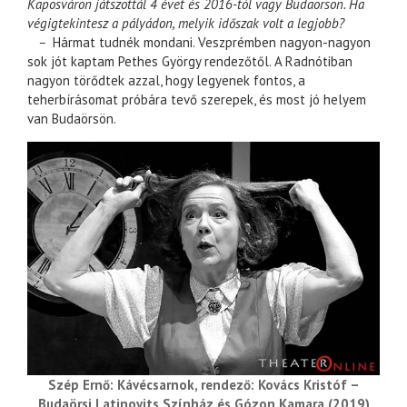
Kaposváron játszottál 4 évet és 2016-tól vagy Budaörsön. Ha
végigtekintesz a pályádon, melyik időszak volt a legjobb?
–
Hármat tudnék mondani. Veszprémben nagyon-nagyon
sok jót kaptam Pethes György rendezőtől. A Radnótiban
nagyon törődtek azzal, hogy legyenek fontos, a
teherbírásomat próbára tevő szerepek, és most jó helyem
van Budaörsön.
Szép Ernő: Kávécsarnok, rendező: Kovács Kristóf –
Budaörsi Latinovits Színház és Gózon Kamara (2019)