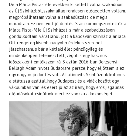
De a Márta Pista-féle években ki kellett volna szakadnom
az Új Színházból, szakmailag rendesen elégedetlen voltam,
megpróbálhattam volna a szabadúszást, de mégis
maradtam. Ez nem volt jó döntés. S amikor megszüntették a
Márta Pista-féle Új Színházat, s már a szabadúszáson
gondolkodtam, váratlanul jött a kaposvári színház ajánlata.
Ott rengeteg kisebb-nagyobb érdekes szerepet
játszhattam. s bár a kétlaki élet pénzügyileg és
mindenképpen felemésztett, végül is egy hasznos
időszakként emlékszem rá. S aztán 2016-ban Berzsenyi
Bellagh Ádám hívott Budaörsre, persze, hogy eljöttem, s ez
egy nagyon jó döntés volt. A Latinovits Színháznak különös
a státusza azáltal, hogy Budapest és a vidék között egy
vákuumban van, és ezért jó az az irány, hogy erős, izgalmas
előadásokat csinálunk, mert ez vonzza a közönséget.