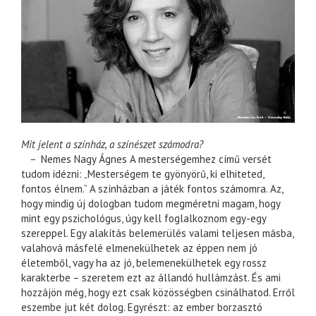
Mit jelent a színház, a színészet számodra?
–
Nemes Nagy Ágnes A mesterségemhez című versét
tudom idézni: „Mesterségem te gyönyörű, ki elhiteted,
fontos élnem.” A színházban a játék fontos számomra. Az,
hogy mindig új dologban tudom megméretni magam, hogy
mint egy pszichológus, úgy kell foglalkoznom egy-egy
szereppel. Egy alakítás belemerülés valami teljesen másba,
valahová másfelé elmenekülhetek az éppen nem jó
életemből, vagy ha az jó, belemenekülhetek egy rossz
karakterbe – szeretem ezt az állandó hullámzást. És ami
hozzájön még, hogy ezt csak közösségben csinálhatod. Erről
eszembe jut két dolog. Egyrészt: az ember borzasztó