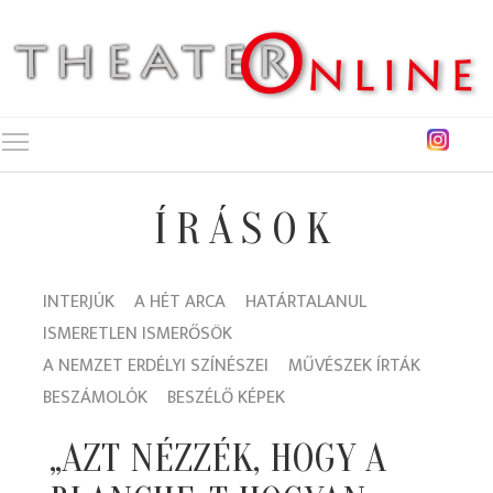
Toggle main menu visibility
ÍRÁSOK
INTERJÚK
A HÉT ARCA
HATÁRTALANUL
ISMERETLEN ISMERŐSÖK
A NEMZET ERDÉLYI SZÍNÉSZEI
MŰVÉSZEK ÍRTÁK
BESZÁMOLÓK
BESZÉLŐ KÉPEK
„AZT NÉZZÉK, HOGY A