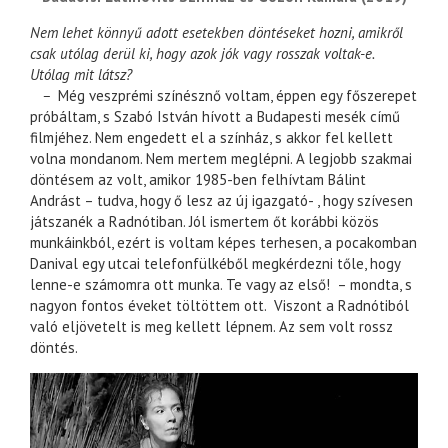
Nem lehet könnyű adott esetekben döntéseket hozni, amikről
csak utólag derül ki, hogy azok jók vagy rosszak voltak-e.
Utólag mit látsz?
–
Még veszprémi színésznő voltam, éppen egy főszerepet
próbáltam, s Szabó István hívott a Budapesti mesék című
filmjéhez. Nem engedett el a színház, s akkor fel kellett
volna mondanom. Nem mertem meglépni. A legjobb szakmai
döntésem az volt, amikor 1985-ben felhívtam Bálint
Andrást – tudva, hogy ő lesz az új igazgató- , hogy szívesen
játszanék a Radnótiban. Jól ismertem őt korábbi közös
munkáinkból, ezért is voltam képes terhesen, a pocakomban
Danival egy utcai telefonfülkéből megkérdezni tőle, hogy
lenne-e számomra ott munka. Te vagy az első! – mondta, s
nagyon fontos éveket töltöttem ott. Viszont a Radnótiból
való eljövetelt is meg kellett lépnem. Az sem volt rossz
döntés.