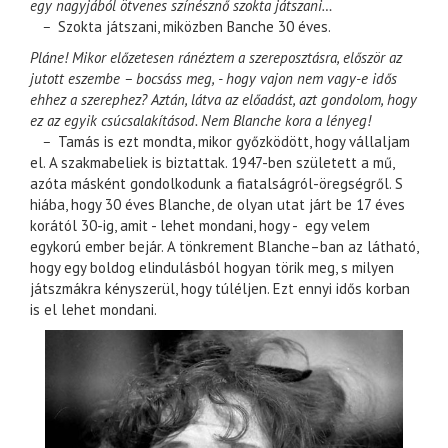
egy nagyjából ötvenes színésznő szokta játszani…
–
Szokta játszani, miközben Banche 30 éves.
Pláne! Mikor előzetesen ránéztem a szereposztásra, először az
jutott eszembe – bocsáss meg, - hogy vajon nem vagy-e idős
ehhez a szerephez? Aztán, látva az előadást, azt gondolom, hogy
ez az egyik csúcsalakításod. Nem Blanche kora a lényeg!
–
Tamás is ezt mondta, mikor győzködött, hogy vállaljam
el. A szakmabeliek is biztattak. 1947-ben született a mű,
azóta másként gondolkodunk a fiatalságról-öregségről. S
hiába, hogy 30 éves Blanche, de olyan utat járt be 17 éves
korától 30-ig, amit - lehet mondani, hogy - egy velem
egykorú ember bejár. A tönkrement Blanche–ban az látható,
hogy egy boldog elindulásból hogyan törik meg, s milyen
játszmákra kényszerül, hogy túléljen. Ezt ennyi idős korban
is el lehet mondani.