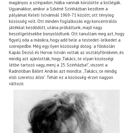
magányos a színpadon, hiába vannak körülötte a kollégák.
Ugyanakkor, amikor a Szkéné Színházban kezdtem a
pályámat Keleti Istvánnál 1969-71 között, ott tényleg
közösség volt. Ott minden foglalkozás egy koncentrálós
játékkal kezdődött, utána próbáltunk, majd nagy
beszélgetésekbe bonyolódtunk. Ott tanultam meg azt, hogy
figyelj oda a másikra, hogy add bele a testedet-lelkedet a
szerepedbe. Még egy ilyen közösségi dolog: a főiskolán
Kapás Dezső és Horvai István voltak az osztályfőnökeim, és
mindig azt ajánlották, hogy „Takács, te olyan közösségi
létbe tartozó vagy, menj a 25. Színházba!”, viszont a
Radnótiban Bálint András azt mondta: „Takács, te mindig
elől szeretsz állni”. Tehát ez a közösség-érzet nagyon
változó.