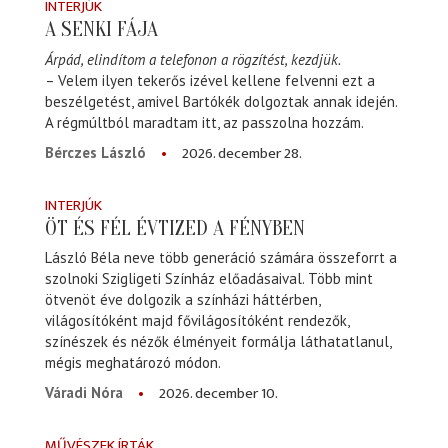
INTERJÚK
A SENKI FÁJA
Árpád, elindítom a telefonon a rögzítést, kezdjük.
– Velem ilyen tekerős izével kellene felvenni ezt a
beszélgetést, amivel Bartókék dolgoztak annak idején.
A régmúltból maradtam itt, az passzolna hozzám.
2026. december 28.
Bérczes László
INTERJÚK
ÖT ÉS FÉL ÉVTIZED A FÉNYBEN
László Béla neve több generáció számára összeforrt a
szolnoki Szigligeti Színház előadásaival. Több mint
ötvenöt éve dolgozik a színházi háttérben,
világosítóként majd fővilágosítóként rendezők,
színészek és nézők élményeit formálja láthatatlanul,
mégis meghatározó módon.
2026. december 10.
Váradi Nóra
MŰVÉSZEK ÍRTÁK