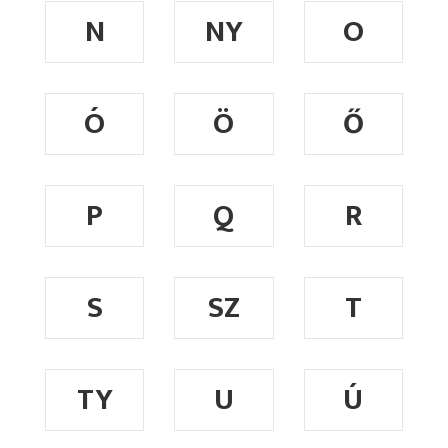
N
NY
O
Ó
Ö
Ő
P
Q
R
S
SZ
T
TY
U
Ú