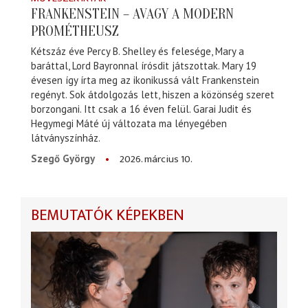
FRANKENSTEIN – AVAGY A MODERN
PROMÉTHEUSZ
Kétszáz éve Percy B. Shelley és felesége, Mary a
baráttal, Lord Bayronnal írósdit játszottak. Mary 19
évesen így írta meg az ikonikussá vált Frankenstein
regényt. Sok átdolgozás lett, hiszen a közönség szeret
borzongani. Itt csak a 16 éven felül. Garai Judit és
Hegymegi Máté új változata ma lényegében
látványszínház.
2026. március 10.
Szegő György
BEMUTATÓK KÉPEKBEN