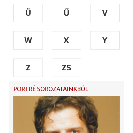
Ü
Ű
V
W
X
Y
Z
ZS
PORTRÉ SOROZATAINKBÓL