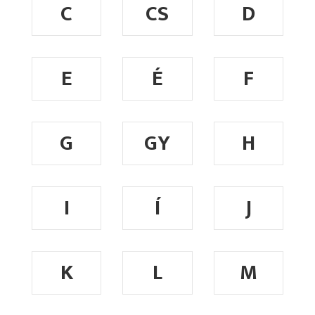
C
CS
D
E
É
F
G
GY
H
I
Í
J
K
L
M