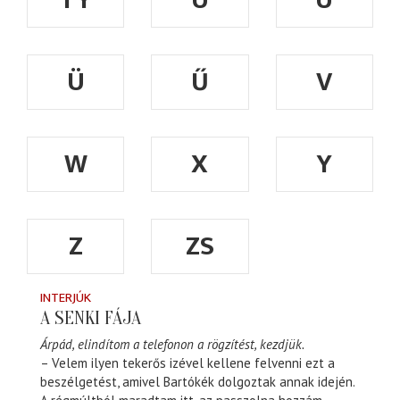
Ü
Ű
V
W
X
Y
Z
ZS
INTERJÚK
A SENKI FÁJA
Árpád, elindítom a telefonon a rögzítést, kezdjük.
– Velem ilyen tekerős izével kellene felvenni ezt a
beszélgetést, amivel Bartókék dolgoztak annak idején.