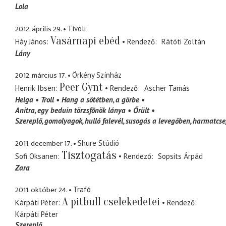
Lola
2012. április 29.
Tivoli
Vasárnapi ebéd
Háy János
Rendező
Rátóti Zoltán
Lány
2012. március 17.
Örkény Színház
Peer Gynt
Henrik Ibsen
Rendező
Ascher Tamás
Helga
Troll
Hang a sötétben
a görbe
Anitra
egy beduin törzsfőnök lánya
Őrült
Szereplő
gomolyagok, hulló falevél, susogás a levegőben, harmatcsep
2011. december 17.
Shure Stúdió
Tisztogatás
Sofi Oksanen
Rendező
Sopsits Árpád
Zara
2011. október 24.
Trafó
A pitbull cselekedetei
Kárpáti Péter
Rendező
Kárpáti Péter
Szereplő