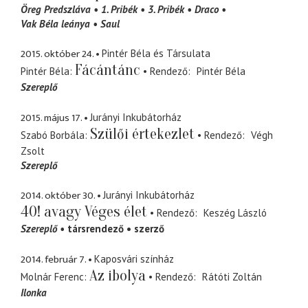
Öreg Predszláva
1. Pribék
3. Pribék
Draco
Vak Béla leánya
Saul
2015. október 24.
Pintér Béla és Társulata
Fácántánc
Pintér Béla
Rendező
Pintér Béla
Szereplő
2015. május 17.
Jurányi Inkubátorház
Szülői értekezlet
Szabó Borbála
Rendező
Végh
Zsolt
Szereplő
2014. október 30.
Jurányi Inkubátorház
40! avagy Véges élet
Rendező
Keszég László
Szereplő
társrendező
szerző
2014. február 7.
Kaposvári színház
Az ibolya
Molnár Ferenc
Rendező
Rátóti Zoltán
Ilonka