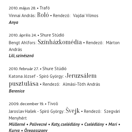
2010. május 28.
Trafó
Roló
Vinnai András
Rendező
Vajdai Vilmos
Anya
2010. április 24.
Shure Stúdió
Színházkomédia
Bengt Ahlfors
Rendező
Márton
András
Lili
színésznő
2010. február 27.
Shure Stúdió
Jeruzsálem
Katona József - Spiró György
pusztulása
Rendező
Almási-Tóth András
Berenice
2009. december 19.
Tivoli
Švejk
Jaroslav Hašek - Spiró György
Rendező
Szegvári
Menyhért
Müllerné
Palivecné
Katy
cselédlány
Cselédlány
Mari
Kurva
Öregasszony