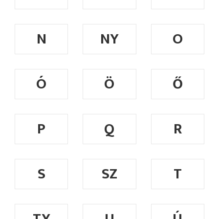
N
NY
O
Ó
Ö
Ő
P
Q
R
S
SZ
T
TY
U
Ú