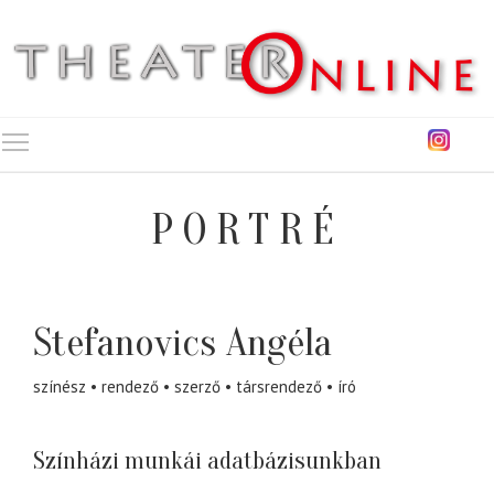
Toggle main menu visibility
PORTRÉ
Stefanovics Angéla
színész
rendező
szerző
társrendező
író
Színházi munkái adatbázisunkban