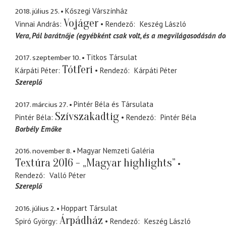
2018. július 25.
Kőszegi Várszínház
Vojáger
Vinnai András
Rendező
Keszég László
Vera
Pál barátnője (egyébként csak volt, és a megvilágosodásán do
2017. szeptember 10.
Titkos Társulat
Tótferi
Kárpáti Péter
Rendező
Kárpáti Péter
Szereplő
2017. március 27.
Pintér Béla és Társulata
Szívszakadtig
Pintér Béla
Rendező
Pintér Béla
Borbély Emőke
2016. november 8.
Magyar Nemzeti Galéria
Textúra 2016 - „Magyar highlights”
Rendező
Valló Péter
Szereplő
2016. július 2.
Hoppart Társulat
Árpádház
Spiró György
Rendező
Keszég László