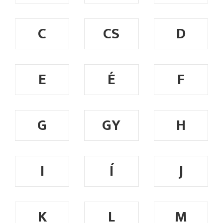
C
CS
D
E
É
F
G
GY
H
I
Í
J
K
L
M