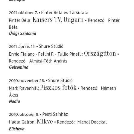
2011. október 7.
Pintér Béla és Társulata
Kaisers TV, Ungarn
Pintér Béla
Rendező
Pintér
Béla
Üregi Szidónia
2011. április 15.
Shure Stúdió
Országúton
Ennio Flaiano - Fellini F. - Tullio Pinelli
Rendező
Almási-Tóth András
Gelsomina
2010. november 28.
Shure Stúdió
Piszkos fotók
Mark Ravenhill
Rendező
Németh
Ákos
Nadia
2010. október 8.
Pesti Színház
Mikve
Hadar Galron
Rendező
Michal Docekal
Elisheva