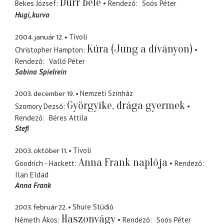
Durr bele
Bekes József
Rendező
Soós Péter
Hugi
kurva
2004. január 12.
Tivoli
Kúra (Jung a díványon)
Christopher Hampton
Rendező
Valló Péter
Sabina Spielrein
2003. december 19.
Nemzeti Színház
Györgyike, drága gyermek
Szomory Dezső
Rendező
Béres Attila
Stefi
2003. október 11.
Tivoli
Anna Frank naplója
Goodrich - Hackett
Rendező
Ilan Eldad
Anna Frank
2003. február 22.
Shure Stúdió
Haszonvágy
Németh Ákos
Rendező
Soós Péter