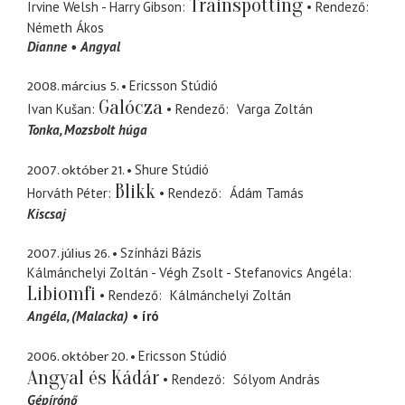
Trainspotting
Irvine Welsh - Harry Gibson
Rendező
Németh Ákos
Dianne
Angyal
2008. március 5.
Ericsson Stúdió
Galócza
Ivan Kušan
Rendező
Varga Zoltán
Tonka
Mozsbolt húga
2007. október 21.
Shure Stúdió
Blikk
Horváth Péter
Rendező
Ádám Tamás
Kiscsaj
2007. július 26.
Színházi Bázis
Kálmánchelyi Zoltán - Végh Zsolt - Stefanovics Angéla
Libiomfi
Rendező
Kálmánchelyi Zoltán
Angéla
(Malacka)
író
2006. október 20.
Ericsson Stúdió
Angyal és Kádár
Rendező
Sólyom András
Gépírónő