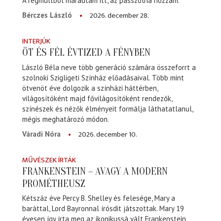
A régmúltból maradtam itt, az passzolna hozzám.
2026. december 28.
Bérczes László
INTERJÚK
ÖT ÉS FÉL ÉVTIZED A FÉNYBEN
László Béla neve több generáció számára összeforrt a
szolnoki Szigligeti Színház előadásaival. Több mint
ötvenöt éve dolgozik a színházi háttérben,
világosítóként majd fővilágosítóként rendezők,
színészek és nézők élményeit formálja láthatatlanul,
mégis meghatározó módon.
2026. december 10.
Váradi Nóra
MŰVÉSZEK ÍRTÁK
FRANKENSTEIN – AVAGY A MODERN
PROMÉTHEUSZ
Kétszáz éve Percy B. Shelley és felesége, Mary a
baráttal, Lord Bayronnal írósdit játszottak. Mary 19
évesen így írta meg az ikonikussá vált Frankenstein