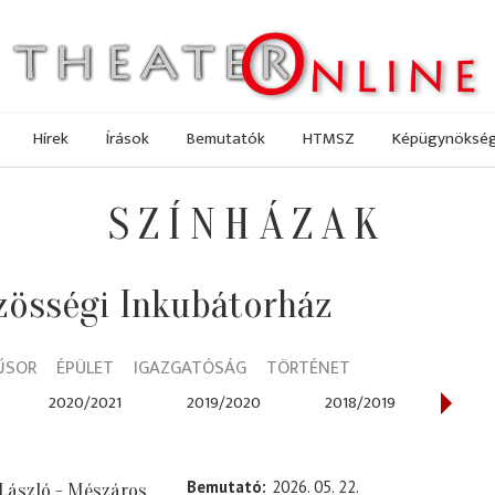
Hírek
Írások
Bemutatók
HTMSZ
Képügynöksé
SZÍNHÁZAK
zösségi Inkubátorház
ŰSOR
ÉPÜLET
IGAZGATÓSÁG
TÖRTÉNET
2020/2021
2019/2020
2018/2019
2017
Bemutató
2026. 05. 22.
 László - Mészáros