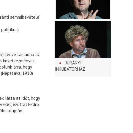
iránti semmibevétele”
ikus)
ető kedve támadna az
es következmények
JURÁNYI
dolunk arra, hogy
INKUBÁTORHÁZ
” (Népszava, 1910)
k látta az időt, hogy
eket, ezúttal Pedro
film alapján