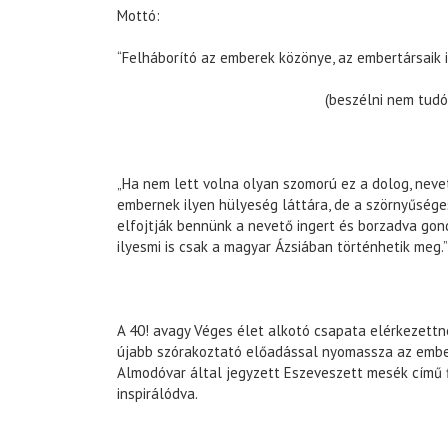
Mottó:
“Felháborító az emberek közönye, az embertársaik 
(beszélni nem tudó polit
„Ha nem lett volna olyan szomorú ez a dolog, nev
embernek ilyen hülyeség láttára, de a szörnyűség
elfojtják bennünk a nevető ingert és borzadva gon
ilyesmi is csak a magyar Ázsiában történhetik meg.
A 40! avagy Véges élet alkotó csapata elérkezettne
újabb szórakoztató előadással nyomassza az ember
Almodóvar által jegyzett Eszeveszett mesék című 
inspirálódva.