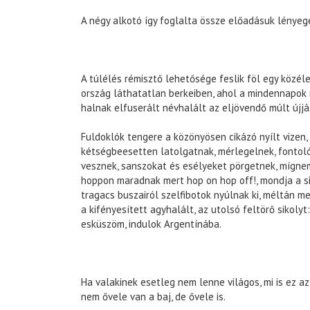
A négy alkotó így foglalta össze előadásuk lényeg
A túlélés rémisztő lehetősége feslik föl egy közéle
ország láthatatlan berkeiben, ahol a mindennapok 
halnak elfuserált névhalált az eljövendő múlt újjá
Fuldoklók tengere a közönyösen cikázó nyílt vizen, 
kétségbeesetten latolgatnak, mérlegelnek, fontol
vesznek, sanszokat és esélyeket pörgetnek, mígn
hoppon maradnak mert hop on hop off!, mondja a si
tragacs buszairól szelfibotok nyúlnak ki, méltán m
a kifényesített agyhalált, az utolsó feltörő sikolyt:
esküszöm, indulok Argentínába.
Ha valakinek esetleg nem lenne világos, mi is ez az
nem ővele van a baj, de ővele is.