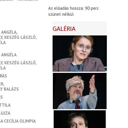
Az előadás hossza: 90 perc
szünet nélkül
GALÉRIA
 ANGÉLA
LY
KESZÉG LÁSZLÓ
ÉLA
 ANGÉLA
LY
KESZÉG LÁSZLÓ
ÉLA
RÁS
ER
LY BALÁZS
ÁS
TTILA
LUJZA
 CECÍLIA OLIMPIA