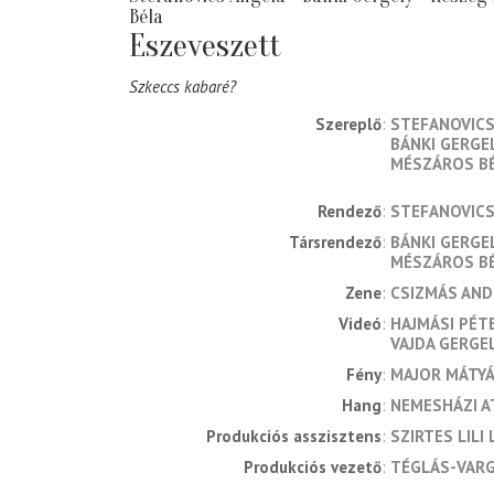
Béla
Eszeveszett
Szkeccs kabaré?
Szereplő
STEFANOVICS
BÁNKI GERGE
MÉSZÁROS B
rendező
STEFANOVICS
társrendező
BÁNKI GERGE
MÉSZÁROS B
zene
CSIZMÁS AND
videó
HAJMÁSI PÉT
VAJDA GERGE
fény
MAJOR MÁTY
hang
NEMESHÁZI A
produkciós asszisztens
SZIRTES LILI 
produkciós vezető
TÉGLÁS-VARGA