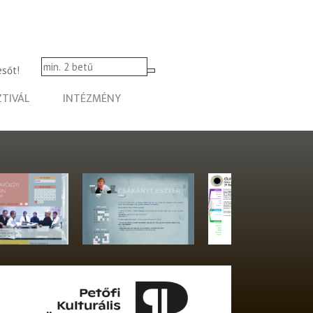
esőt!
ZTIVÁL
INTÉZMÉNY