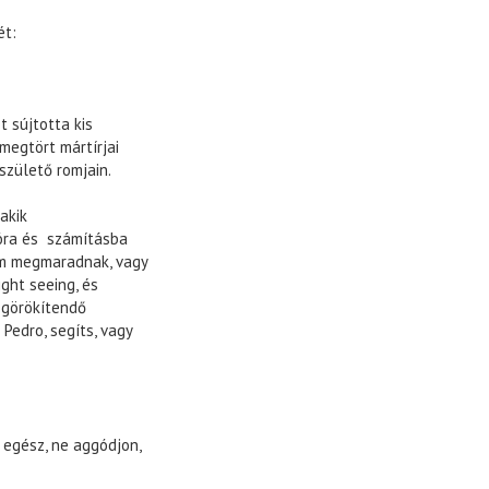
ét:
t sújtotta kis
megtört mártírjai
születő romjain.
akik
óra és számításba
em megmaradnak, vagy
ght seeing, és
egörökítendő
 Pedro, segíts, vagy
 egész, ne aggódjon,