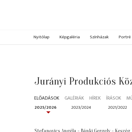
Nyitólap
Képgaléria
Színházak
Portré
Jurányi Produkciós Kö
ELŐADÁSOK
GALÉRIÁK
HÍREK
ÍRÁSOK
M
2025/2026
2023/2024
2021/2022
Stefanovics Angéla - Bánki Gergely - Keszég