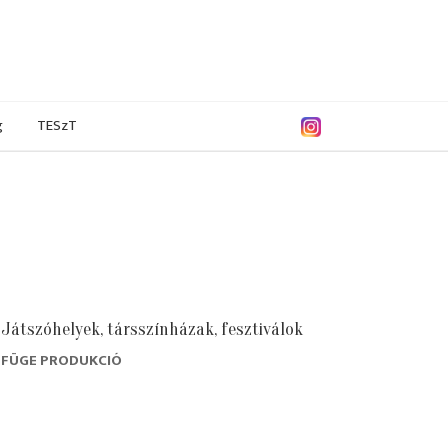
g
TESzT
Játszóhelyek, társszínházak, fesztiválok
FÜGE PRODUKCIÓ
/2018
2016/2017
2015/2016
2014/2015