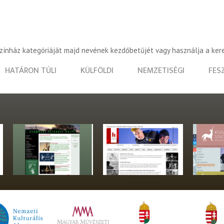
színház kategóriáját majd nevének kezdőbetűjét vagy használja a ker
HATÁRON TÚLI
KÜLFÖLDI
NEMZETISÉGI
FES