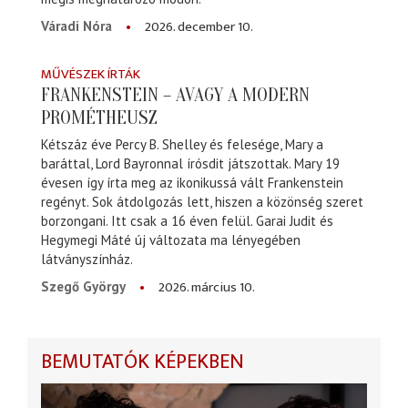
2026. december 10.
Váradi Nóra
MŰVÉSZEK ÍRTÁK
FRANKENSTEIN – AVAGY A MODERN
PROMÉTHEUSZ
Kétszáz éve Percy B. Shelley és felesége, Mary a
baráttal, Lord Bayronnal írósdit játszottak. Mary 19
évesen így írta meg az ikonikussá vált Frankenstein
regényt. Sok átdolgozás lett, hiszen a közönség szeret
borzongani. Itt csak a 16 éven felül. Garai Judit és
Hegymegi Máté új változata ma lényegében
látványszínház.
2026. március 10.
Szegő György
BEMUTATÓK KÉPEKBEN