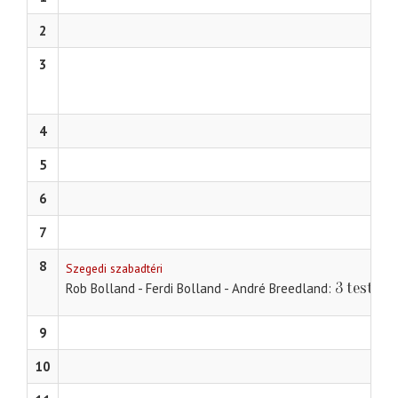
2
3
4
5
6
7
8
Szegedi szabadtéri
3 testőr
Rob Bolland - Ferdi Bolland - André Breedland
9
10