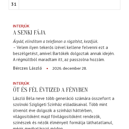
31
INTERJÚK
A SENKI FÁJA
Árpád, elindítom a telefonon a rögzítést, kezdjük.
– Velem ilyen tekerős izével kellene felvenni ezt a
beszélgetést, amivel Bartókék dolgoztak annak idején.
A régmúltból maradtam itt, az passzolna hozzám.
2026. december 28.
Bérczes László
INTERJÚK
ÖT ÉS FÉL ÉVTIZED A FÉNYBEN
László Béla neve több generáció számára összeforrt a
szolnoki Szigligeti Színház előadásaival. Több mint
ötvenöt éve dolgozik a színházi háttérben,
világosítóként majd fővilágosítóként rendezők,
színészek és nézők élményeit formálja láthatatlanul,
mégis meghatározó módon.