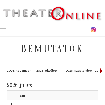
Toggle main menu visibility
BEMUTATÓK
2026. november
2026. október
2026. szeptember
2026. 
2026. július
nyári
1