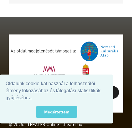
Az oldal megjelenését támogatja:
Oldalunk cookie-kat használ a felhasználói
élmény fokozásához és látogatási statisztikák
gyűjtéséhez.
Megértettem
© 2026. - THEATER Online -
theater.hu