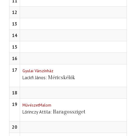
11
12
13
14
15
16
17
Gyulai Várszínház
Méricskélők
Lackfi János
18
19
MűvészetMalom
Haragossziget
Lőrinczy Attila
20