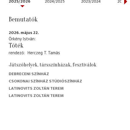
2025/2026
2024/2025
2023/2024
2022/
Bemutatók
2026. május 22.
Örkény István
Tóték
rendező
Herczeg T. Tamás
Játszóhelyek, társszínházak, fesztiválok
DEBRECENI SZÍNHÁZ
CSOKONAI SZÍNHÁZ STÚDIÓSZÍNHÁZ
LATINOVITS ZOLTÁN TEREM
LATINOVITS ZOLTÁN TEREM