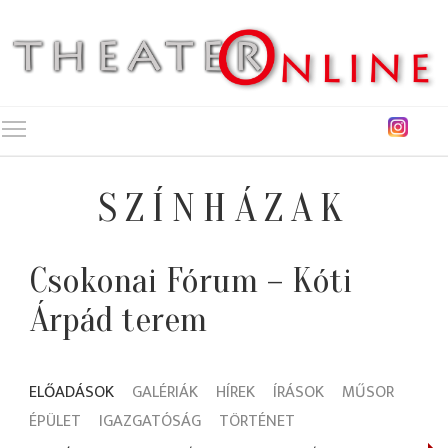
Toggle main menu visibility
SZÍNHÁZAK
Csokonai Fórum – Kóti
Árpád terem
ELŐADÁSOK
GALÉRIÁK
HÍREK
ÍRÁSOK
MŰSOR
ÉPÜLET
IGAZGATÓSÁG
TÖRTÉNET