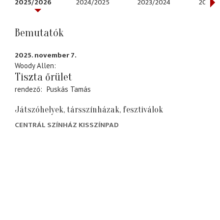
2025/2026
2024/2025
2023/2024
2022/
Bemutatók
2025. november 7.
Woody Allen
Tiszta őrület
rendező
Puskás Tamás
Játszóhelyek, társszínházak, fesztiválok
CENTRÁL SZÍNHÁZ KISSZÍNPAD