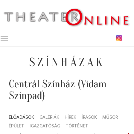
Toggle main menu visibility
SZÍNHÁZAK
Centrál Színház (Vidam
Szinpad)
ELŐADÁSOK
GALÉRIÁK
HÍREK
ÍRÁSOK
MŰSOR
ÉPÜLET
IGAZGATÓSÁG
TÖRTÉNET