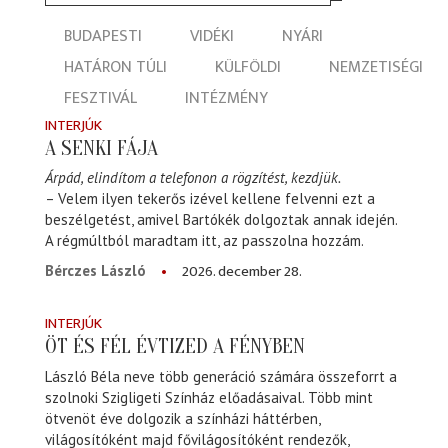
BUDAPESTI
VIDÉKI
NYÁRI
HATÁRON TÚLI
KÜLFÖLDI
NEMZETISÉGI
FESZTIVÁL
INTÉZMÉNY
INTERJÚK
A SENKI FÁJA
Árpád, elindítom a telefonon a rögzítést, kezdjük.
– Velem ilyen tekerős izével kellene felvenni ezt a
beszélgetést, amivel Bartókék dolgoztak annak idején.
A régmúltból maradtam itt, az passzolna hozzám.
2026. december 28.
Bérczes László
INTERJÚK
ÖT ÉS FÉL ÉVTIZED A FÉNYBEN
László Béla neve több generáció számára összeforrt a
szolnoki Szigligeti Színház előadásaival. Több mint
ötvenöt éve dolgozik a színházi háttérben,
világosítóként majd fővilágosítóként rendezők,