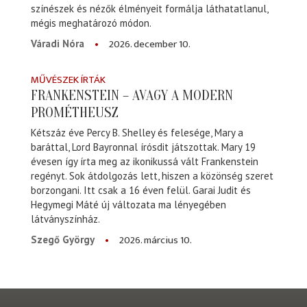
színészek és nézők élményeit formálja láthatatlanul,
mégis meghatározó módon.
2026. december 10.
Váradi Nóra
MŰVÉSZEK ÍRTÁK
FRANKENSTEIN – AVAGY A MODERN
PROMÉTHEUSZ
Kétszáz éve Percy B. Shelley és felesége, Mary a
baráttal, Lord Bayronnal írósdit játszottak. Mary 19
évesen így írta meg az ikonikussá vált Frankenstein
regényt. Sok átdolgozás lett, hiszen a közönség szeret
borzongani. Itt csak a 16 éven felül. Garai Judit és
Hegymegi Máté új változata ma lényegében
látványszínház.
2026. március 10.
Szegő György