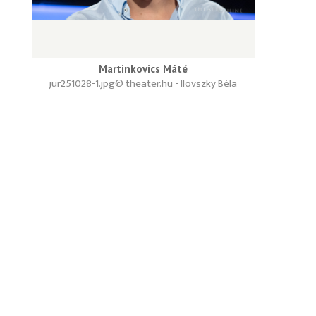
Martinkovics Máté
jur251028-1.jpg
© theater.hu - Ilovszky Béla