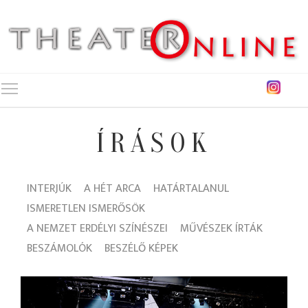
Toggle main menu visibility
ÍRÁSOK
INTERJÚK
A HÉT ARCA
HATÁRTALANUL
ISMERETLEN ISMERŐSÖK
A NEMZET ERDÉLYI SZÍNÉSZEI
MŰVÉSZEK ÍRTÁK
BESZÁMOLÓK
BESZÉLŐ KÉPEK