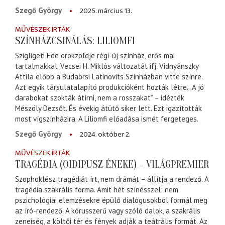
2025. március 13.
Szegő György
MŰVÉSZEK ÍRTÁK
SZÍNHÁZCSINÁLÁS: LILIOMFI
Szigligeti Ede örökzöldje régi-új színház, erős mai
tartalmakkal. Vecsei H. Miklós változatát ifj. Vidnyánszky
Attila előbb a Budaörsi Latinovits Színházban vitte színre.
Azt egyik társulatalapító produkcióként hozták létre. „A jó
darabokat szokták átírni, nem a rosszakat” – idézték
Mészöly Dezsőt. És évekig átütő siker lett. Ezt igazították
most vígszínházira. A Liliomfi előadása ismét fergeteges.
2024. október 2.
Szegő György
MŰVÉSZEK ÍRTÁK
TRAGÉDIA (OIDIPUSZ ÉNEKE) – VILÁGPREMIER
Szophoklész tragédiát írt, nem drámát – állítja a rendező. A
tragédia szakrális forma. Amit hét színésszel: nem
pszichológiai elemzésekre épülő dialógusokból formál meg
az író-rendező. A kórusszerű vagy szóló dalok, a szakrális
zeneiség, a költői tér és fények adják a teátrális formát. Az