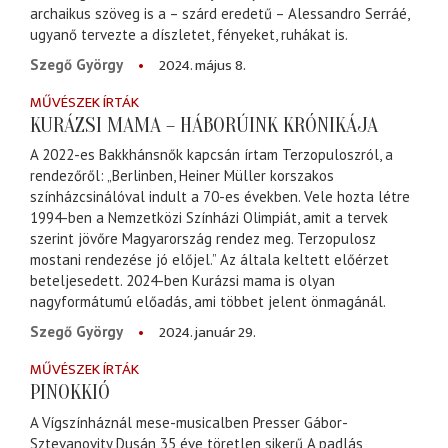
archaikus szöveg is a – szárd eredetű – Alessandro Serráé,
ugyanő tervezte a díszletet, fényeket, ruhákat is.
2024. május 8.
Szegő György
MŰVÉSZEK ÍRTÁK
KURÁZSI MAMA – HÁBORÚINK KRÓNIKÁJA
A 2022-es Bakkhánsnők kapcsán írtam Terzopuloszról, a
rendezőről: „Berlinben, Heiner Müller korszakos
színházcsinálóval indult a 70-es években. Vele hozta létre
1994-ben a Nemzetközi Színházi Olimpiát, amit a tervek
szerint jövőre Magyarország rendez meg. Terzopulosz
mostani rendezése jó előjel.” Az általa keltett előérzet
beteljesedett. 2024-ben Kurázsi mama is olyan
nagyformátumú előadás, ami többet jelent önmagánál.
2024. január 29.
Szegő György
MŰVÉSZEK ÍRTÁK
PINOKKIÓ
A Vígszínháznál mese-musicalben Presser Gábor-
Sztevanovity Dusán 35 éve töretlen sikerű A padlás