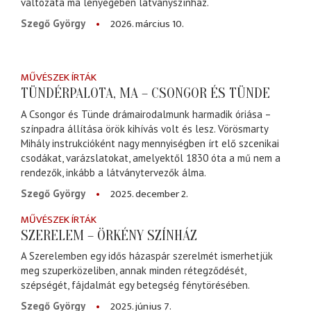
változata ma lényegében látványszínház.
2026. március 10.
Szegő György
MŰVÉSZEK ÍRTÁK
TÜNDÉRPALOTA, MA – CSONGOR ÉS TÜNDE
A Csongor és Tünde drámairodalmunk harmadik óriása –
színpadra állítása örök kihívás volt és lesz. Vörösmarty
Mihály instrukcióként nagy mennyiségben írt elő szcenikai
csodákat, varázslatokat, amelyektől 1830 óta a mű nem a
rendezők, inkább a látványtervezők álma.
2025. december 2.
Szegő György
MŰVÉSZEK ÍRTÁK
SZERELEM – ÖRKÉNY SZÍNHÁZ
A Szerelemben egy idős házaspár szerelmét ismerhetjük
meg szuperközeliben, annak minden rétegződését,
szépségét, fájdalmát egy betegség fénytörésében.
2025. június 7.
Szegő György