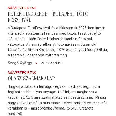
MŰVÉSZEK ÍRTÁK
PETER LINDBERGH – BUDAPEST FOTÓ
FESZTIVÁL
A Budapest FotóFesztivál és a Műcsarnok 2025-ben immár
kilencedik alkalommal rendezi meg közös fesztiválnyitó
kiállítását – idén Peter Lindbergh ikonikus fotóiból
válogatva. A nemrég elhunyt fotóművész műcsarnoki
tárlatát fia, Simon Brodbeck, a BPF eseményét Mucsy Szilvia,
a fesztivál igazgatója nyitotta meg.
2025. április 1.
Szegő György
MŰVÉSZEK ÍRTÁK
OLASZ SZALMAKALAP
„Engem általában lenyűgöz egy színpadi szöveg..., Ez a
legfontosabb: olyan anyagot találni, ami meghozza a
kedvemet. Az Olasz szalmakalap színtiszta színház. Mindig
nagy kedvet csinál a munkához – ezért rendeztem meg már
korábban is – mert örömből fakad.” (Silviu Purcǎrete
rendező)