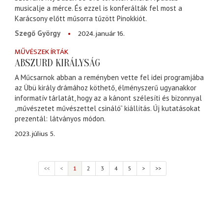
musicalje a mérce. És ezzel is konferálták fel most a
Karácsony előtt műsorra tűzött Pinokkiót.
2024. január 16.
Szegő György
MŰVÉSZEK ÍRTÁK
ABSZURD KIRÁLYSÁG
A Műcsarnok abban a reményben vette fel idei programjába
az Übü király drámához köthető, élményszerű ugyanakkor
informatív tárlatát, hogy az a kánont szélesíti és bizonnyal
„művészetet művészettel csináló” kiállítás. Új kutatásokat
prezentál: látványos módon.
2023. július 5.
<<
<
1
2
3
4
5
>
>>