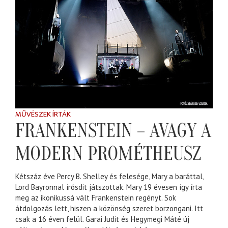
MŰVÉSZEK ÍRTÁK
FRANKENSTEIN – AVAGY A
MODERN PROMÉTHEUSZ
Kétszáz éve Percy B. Shelley és felesége, Mary a baráttal,
Lord Bayronnal írósdit játszottak. Mary 19 évesen így írta
meg az ikonikussá vált Frankenstein regényt. Sok
átdolgozás lett, hiszen a közönség szeret borzongani. Itt
csak a 16 éven felül. Garai Judit és Hegymegi Máté új