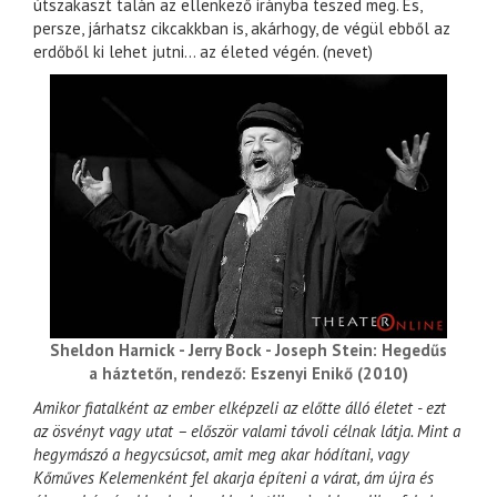
útszakaszt talán az ellenkező irányba teszed meg. És,
persze, járhatsz cikcakkban is, akárhogy, de végül ebből az
erdőből ki lehet jutni… az életed végén. (nevet)
Sheldon Harnick - Jerry Bock - Joseph Stein: Hegedűs
a háztetőn, rendező: Eszenyi Enikő (2010)
Amikor fiatalként az ember elképzeli az előtte álló életet - ezt
az ösvényt vagy utat – először valami távoli célnak látja. Mint a
hegymászó a hegycsúcsot, amit meg akar hódítani, vagy
Kőműves Kelemenként fel akarja építeni a várat, ám újra és