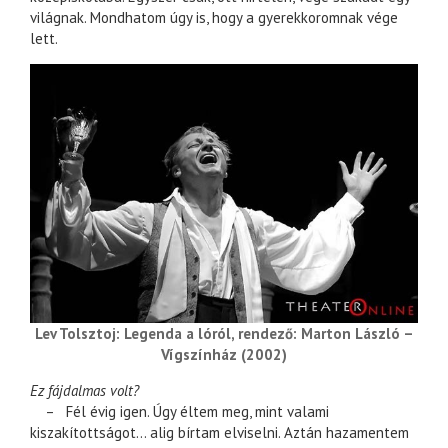
világnak. Mondhatom úgy is, hogy a gyerekkoromnak vége
lett.
Lev Tolsztoj: Legenda a lóról, rendező: Marton László –
Vígszínház (2002)
Ez fájdalmas volt?
– Fél évig igen. Úgy éltem meg, mint valami
kiszakítottságot… alig bírtam elviselni. Aztán hazamentem