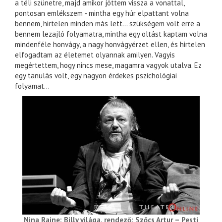
a téli szünetre, majd amikor jöttem vissza a vonattal,
pontosan emlékszem - mintha egy húr elpattant volna
bennem, hirtelen minden más lett… szükségem volt erre a
bennem lezajló folyamatra, mintha egy oltást kaptam volna
mindenféle honvágy, a nagy honvágyérzet ellen, és hirtelen
elfogadtam az életemet olyannak amilyen. Vagyis
megértettem, hogy nincs mese, magamra vagyok utalva. Ez
egy tanulás volt, egy nagyon érdekes pszichológiai
folyamat…
Nina Raine: Billy világa, rendező: Szőcs Artur – Pesti