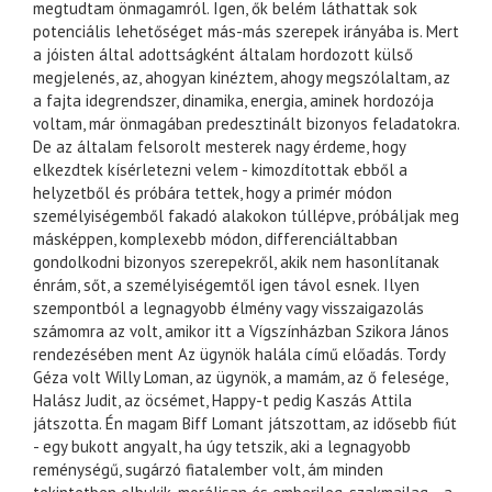
megtudtam önmagamról. Igen, ők belém láthattak sok
potenciális lehetőséget más-más szerepek irányába is. Mert
a jóisten által adottságként általam hordozott külső
megjelenés, az, ahogyan kinéztem, ahogy megszólaltam, az
a fajta idegrendszer, dinamika, energia, aminek hordozója
voltam, már önmagában predesztinált bizonyos feladatokra.
De az általam felsorolt mesterek nagy érdeme, hogy
elkezdtek kísérletezni velem - kimozdítottak ebből a
helyzetből és próbára tettek, hogy a primér módon
személyiségemből fakadó alakokon túllépve, próbáljak meg
másképpen, komplexebb módon, differenciáltabban
gondolkodni bizonyos szerepekről, akik nem hasonlítanak
énrám, sőt, a személyiségemtől igen távol esnek. Ilyen
szempontból a legnagyobb élmény vagy visszaigazolás
számomra az volt, amikor itt a Vígszínházban Szikora János
rendezésében ment Az ügynök halála című előadás. Tordy
Géza volt Willy Loman, az ügynök, a mamám, az ő felesége,
Halász Judit, az öcsémet, Happy-t pedig Kaszás Attila
játszotta. Én magam Biff Lomant játszottam, az idősebb fiút
- egy bukott angyalt, ha úgy tetszik, aki a legnagyobb
reménységű, sugárzó fiatalember volt, ám minden