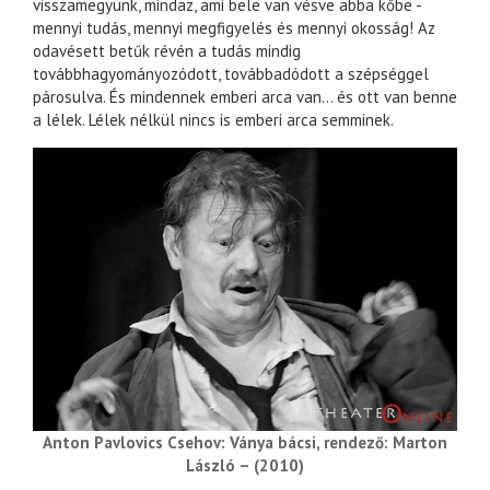
visszamegyünk, mindaz, ami bele van vésve abba kőbe -
mennyi tudás, mennyi megfigyelés és mennyi okosság! Az
odavésett betűk révén a tudás mindig
továbbhagyományozódott, továbbadódott a szépséggel
párosulva. És mindennek emberi arca van… és ott van benne
a lélek. Lélek nélkül nincs is emberi arca semminek.
Anton Pavlovics Csehov: Ványa bácsi, rendező: Marton
László – (2010)