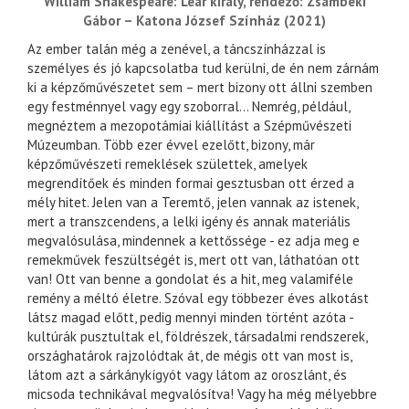
William Shakespeare: Lear király, rendező: Zsámbéki
Gábor – Katona József Színház (2021)
Az ember talán még a zenével, a táncszínházzal is
személyes és jó kapcsolatba tud kerülni, de én nem zárnám
ki a képzőművészetet sem – mert bizony ott állni szemben
egy festménnyel vagy egy szoborral… Nemrég, például,
megnéztem a mezopotámiai kiállítást a Szépművészeti
Múzeumban. Több ezer évvel ezelőtt, bizony, már
képzőművészeti remeklések születtek, amelyek
megrendítőek és minden formai gesztusban ott érzed a
mély hitet. Jelen van a Teremtő, jelen vannak az istenek,
mert a transzcendens, a lelki igény és annak materiális
megvalósulása, mindennek a kettőssége - ez adja meg e
remekművek feszültségét is, mert ott van, láthatóan ott
van! Ott van benne a gondolat és a hit, meg valamiféle
remény a méltó életre. Szóval egy többezer éves alkotást
látsz magad előtt, pedig mennyi minden történt azóta -
kultúrák pusztultak el, földrészek, társadalmi rendszerek,
országhatárok rajzolódtak át, de mégis ott van most is,
látom azt a sárkánykígyót vagy látom az oroszlánt, és
micsoda technikával megvalósítva! Vagy ha még mélyebbre