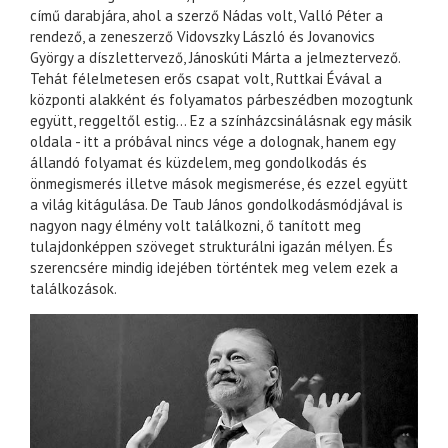
című darabjára, ahol a szerző Nádas volt, Valló Péter a
rendező, a zeneszerző Vidovszky László és Jovanovics
György a díszlettervező, Jánoskúti Márta a jelmeztervező.
Tehát félelmetesen erős csapat volt, Ruttkai Évával a
központi alakként és folyamatos párbeszédben mozogtunk
együtt, reggeltől estig… Ez a színházcsinálásnak egy másik
oldala - itt a próbával nincs vége a dolognak, hanem egy
állandó folyamat és küzdelem, meg gondolkodás és
önmegismerés illetve mások megismerése, és ezzel együtt
a világ kitágulása. De Taub János gondolkodásmódjával is
nagyon nagy élmény volt találkozni, ő tanított meg
tulajdonképpen szöveget strukturálni igazán mélyen. És
szerencsére mindig idejében történtek meg velem ezek a
találkozások.