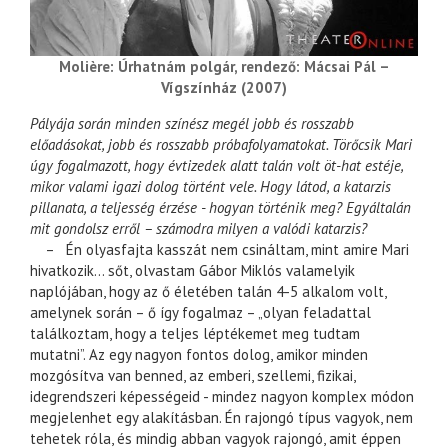
Molière: Úrhatnám polgár, rendező: Mácsai Pál –
Vígszínház (2007)
Pályája során minden színész megél jobb és rosszabb
előadásokat, jobb és rosszabb próbafolyamatokat. Törőcsik Mari
úgy fogalmazott, hogy évtizedek alatt talán volt öt-hat estéje,
mikor valami igazi dolog történt vele. Hogy látod, a katarzis
pillanata, a teljesség érzése - hogyan történik meg? Egyáltalán
mit gondolsz erről – számodra milyen a valódi katarzis?
– Én olyasfajta kasszát nem csináltam, mint amire Mari
hivatkozik… sőt, olvastam Gábor Miklós valamelyik
naplójában, hogy az ő életében talán 4-5 alkalom volt,
amelynek során – ő így fogalmaz – „olyan feladattal
találkoztam, hogy a teljes léptékemet meg tudtam
mutatni”. Az egy nagyon fontos dolog, amikor minden
mozgósítva van benned, az emberi, szellemi, fizikai,
idegrendszeri képességeid - mindez nagyon komplex módon
megjelenhet egy alakításban. Én rajongó típus vagyok, nem
tehetek róla, és mindig abban vagyok rajongó, amit éppen