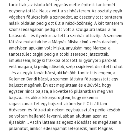
tartottak, az iskola két egymás mellé épített tantermét
egybenyitották. Na, ez volt a színházterem. Az osztály egyik
végében fölácsolták a színpadot, az összenyitott tanterem
másik oldalán pedig ott ült a nézőközönség. A két tanterem
szomszédságában pedig ott volt a szolgálati lakás, a mi
lakásunk – és ilyenkor az lett a színház öltözője. A szemem
láttára mutatták be a Mágnás Miska című zenés darabot,
amelyben apukám volt Miska, anyukám meg Marcsa, a
tantestület tagjai pedig a többi szerepet játszották.
Emlékszem, hogy ki frakkba öltözött, ki gyönyörű parókát
vett magára, ki pedig idősebb, szép csipkével díszített ruhát
- és az egyik tanár bácsi, aki később tanított is engem, a
Kelemen Bandi bácsi, a szemem láttára fölragasztott egy
bajuszt magának. Én ezt megláttam és elbűvölt, hogy
egyszer nincs bajsza, a következő pillanatban meg van
bajsza… és akkor kikönyörögtem, hogy nekem is
ragasszanak fel egy bajszot, akármilyet! Ott álltam
ötévesen és fölraktak nekem egy bajuszt, én pedig később
se voltam hajlandó levenni, abban aludtam azon az
éjszakán… Aztán láttam az egész előadást és megéltem a
pillanatot, amikor édesapámat leleplezik, mint Mágnás