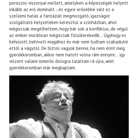
poroszos viszonyai mellett, amelyben a képességek helyett
inkább az erő dominált -, és egyre erősebbé vált ez a
szellemi hatás a fantáziát megmozgató, igazságot
szolgáltató helyzeteken keresztül a színházban, ahol
mégiscsak megélhettem, hogy bár sok a konfliktus, de végül
az ember morálisan mégiscsak fölülkerekedik… Úgyhogy ez
behúzott, behívott magához és már nem tudtam szabadulni
ettől a vágytól. De biztos vagyok benne, ha nem érint meg
gyerekkoromban, akkor nem hatott volna rám ennyire… így
viszont valami ismerős dologra találtam rá újra, amit
gyerekkoromban már megkaptam.