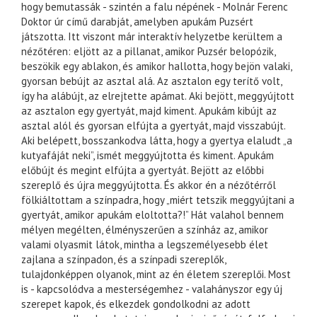
hogy bemutassák - szintén a falu népének - Molnár Ferenc
Doktor úr című darabját, amelyben apukám Puzsért
játszotta. Itt viszont már interaktív helyzetbe kerültem a
nézőtéren: eljött az a pillanat, amikor Puzsér belopózik,
beszökik egy ablakon, és amikor hallotta, hogy bejön valaki,
gyorsan bebújt az asztal alá. Az asztalon egy terítő volt,
így ha alábújt, az elrejtette apámat. Aki bejött, meggyújtott
az asztalon egy gyertyát, majd kiment. Apukám kibújt az
asztal alól és gyorsan elfújta a gyertyát, majd visszabújt.
Aki belépett, bosszankodva látta, hogy a gyertya elaludt „a
kutyafáját neki”, ismét meggyújtotta és kiment. Apukám
előbújt és megint elfújta a gyertyát. Bejött az előbbi
szereplő és újra meggyújtotta. És akkor én a nézőtérről
fölkiáltottam a színpadra, hogy „miért tetszik meggyújtani a
gyertyát, amikor apukám eloltotta?!” Hát valahol bennem
mélyen megélten, élményszerűen a színház az, amikor
valami olyasmit látok, mintha a legszemélyesebb élet
zajlana a színpadon, és a színpadi szereplők,
tulajdonképpen olyanok, mint az én életem szereplői. Most
is - kapcsolódva a mesterségemhez - valahányszor egy új
szerepet kapok, és elkezdek gondolkodni az adott