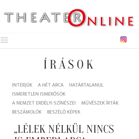
Toggle main menu visibility
ÍRÁSOK
INTERJÚK
A HÉT ARCA
HATÁRTALANUL
ISMERETLEN ISMERŐSÖK
A NEMZET ERDÉLYI SZÍNÉSZEI
MŰVÉSZEK ÍRTÁK
BESZÁMOLÓK
BESZÉLŐ KÉPEK
„LÉLEK NÉLKÜL NINCS