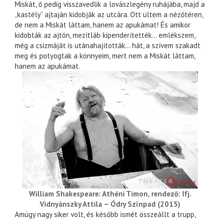
Miskát, ő pedig visszavedlik a lovászlegény ruhájába, majd a
„kastély” ajtaján kidobják az utcára. Ott ültem a nézőtéren,
de nem a Miskát láttam, hanem az apukámat! És amikor
kidobták az ajtón, mezítláb kipenderítették… emlékszem,
még a csizmáját is utánahajították… hát, a szívem szakadt
meg és potyogtak a könnyeim, mert nem a Miskát láttam,
hanem az apukámat.
William Shakespeare: Athéni Timon, rendező: Ifj.
Vidnyánszky Attila – Ódry Színpad (2015)
Amúgy nagy siker volt, és később ismét összeállt a trupp,