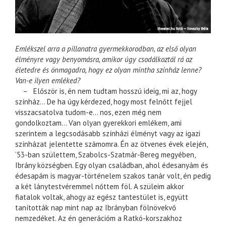
Emlékszel arra a pillanatra gyermekkorodban, az első olyan
élményre vagy benyomásra, amikor úgy csodálkoztál rá az
életedre és önmagadra, hogy ez olyan mintha színház lenne?
Van-e ilyen emléked?
– Először is, én nem tudtam hosszú ideig, mi az, hogy
színház… De ha úgy kérdezed, hogy most felnőtt fejjel
visszacsatolva tudom-e… nos, ezen még nem
gondolkoztam… Van olyan gyerekkori emlékem, ami
szerintem a legcsodásabb színházi élményt vagy az igazi
színházat jelentette számomra. Én az ötvenes évek elején,
’53-ban születtem, Szabolcs-Szatmár-Bereg megyében,
Ibrány községben. Egy olyan családban, ahol édesanyám és
édesapám is magyar-történelem szakos tanár volt, én pedig
a két lánytestvéremmel nőttem föl. A szüleim akkor
fiatalok voltak, ahogy az egész tantestület is, együtt
tanították nap mint nap az Ibrányban fölnövekvő
nemzedéket. Az én generációm a Ratkó-korszakhoz