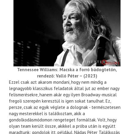
Tennessee Williams: Macska a forró bádogtetőn,
rendező: Valló Péter – (2023)
Ezzel csak azt akarom mondani, hogy nem mindig a
legnagyobb klasszikus feladatok által jut az ember nagy
felismerésekre, hanem akár egy ilyen Broadway-musical
fregoli szerepén keresztül is igen sokat tanulhat. Ez,
persze, csak az egyik véglete a dolognak - természetesen
nagy mesterekkel is találkoztam, akik a
gondolkodásmódomon rengeteget formáltak. Volt, hogy
olyan team került össze, akikkel a próba után is együtt
maradtunk: gondolok itt, például, Nádas Péter Találkozás