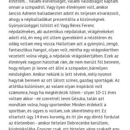
elhittem… Valami elevenséget, valami valódiságot kaptam
onnan a színpadról. Vagy ilyen élményem volt, amikor
Jancsó Adrienn balladaestet adott és teljesen elvarázsolt,
ahogy a népballadákat prezentálta a közönségnek.
Gyönyörűséggel töltött el! Vagy Béres Ferenc
népdalénekes, aki autentikus népdalokat, virágénekeket
adott elő, én meg ott ültem gyerekként a nézőtéren és
odáig voltam meg vissza. Hallottam azt a gyönyörű, zengő,
fantasztikus hangot, olyan volt, mintha egy virágoskertben
vezetett volna végig, a népdalok virágoskertjében. Ezek az
élmények nagyon hatottak rám, de nem merült föl bennem,
hogy milyen jó lenne ott állni a színpadon, bármilyen
minőségben. Amikor nekünk is lett tévénk, mély nyomot
hagytak bennem az ott látott színes, gazdag sportágak. Az
atlétika különösen, az valami olyan inspiráció volt
számomra, hogy ha megkérdezik tőlem - olyan 10-11 éves
voltam akkor - mi szeretnél lenni Gézuka, talán azt
mondtam volna, hogy sportember. Minden érdekelt a
sportban, és ügyes is voltam, sok sikerélmény ért. Ez
eltartott úgy 14 éves koromig, és itt jön egy döntő fordulat
az életemben - amikor hirtelen Debrecenbe kerültem,
középiskolába. Egyszer csak, ott hirtelen, vége szakadt egy