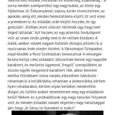
tekintetben elbukik, morálisan és emberileg, szakmailag… a
sorsa minden szempontból egy nagy bukás, az élete egy
fájdalmas út. Édesanyámat, sajnos, korán elvesztettem, az
apukám, amíg élt, minden bemutatómra eljött, itt volt ezen
a premieren is. Az előadás után bejött hozzám, és így
gratulált: „Kisfiam, most először néztelek úgy, hogy nem
téged láttalak.” Azt hiszem, ez egy jelentős fordulópont
volt az utam során, pedig nem is én voltam középen. A
másik, amikor valami nagyon különös dologra jöttem rá, a
nyolcvanas évek elején történt. A Városmajori Színpadon,
majd később a Pesti Színházban, bemutattuk A rémségek
kicsiny boltja című előadást. Játszottam benne egy nagyobb
karaktert, és mellette úgymond „fregoli” szereplőként az
összes egyéb megjelenő karaktert. Hát, akkor bennem
mintha fölrobbant volna valami, elkezdtem lubickolni -
rohantam ki a kelléktárba, rohantam a jelmeztárba, kértem
ilyen ruhadarabot, kértem olyan kelléket, mindenféle
dolgot, és tízféle alakot teremtettem meg egy előadáson
belül! Nekem ez a próbaidőszak egy nagy tanulási folyamat
volt, és minden előadás valami végtelen nagy tanulsággal
járt, hogy „jé, Géza, te ilyeneket is tudsz!”.