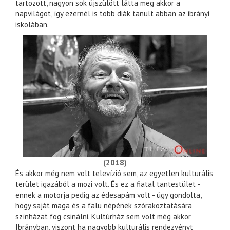
tartozott, nagyon sok újszülött látta meg akkor a
napvilágot, így ezernél is több diák tanult abban az ibrányi
iskolában.
(2018)
És akkor még nem volt televízió sem, az egyetlen kulturális
terület igazából a mozi volt. És ez a fiatal tantestület -
ennek a motorja pedig az édesapám volt - úgy gondolta,
hogy saját maga és a falu népének szórakoztatására
színházat fog csinálni. Kultúrház sem volt még akkor
Ibrányban, viszont ha nagyobb kulturális rendezvényt