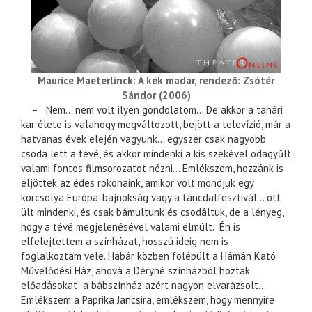
Maurice Maeterlinck: A kék madár, rendező: Zsótér
Sándor (2006)
– Nem… nem volt ilyen gondolatom… De akkor a tanári
kar élete is valahogy megváltozott, bejött a televízió, már a
hatvanas évek elején vagyunk… egyszer csak nagyobb
csoda lett a tévé, és akkor mindenki a kis székével odagyűlt
valami fontos filmsorozatot nézni… Emlékszem, hozzánk is
eljöttek az édes rokonaink, amikor volt mondjuk egy
korcsolya Európa-bajnokság vagy a táncdalfesztivál… ott
ült mindenki, és csak bámultunk és csodáltuk, de a lényeg,
hogy a tévé megjelenésével valami elmúlt. Én is
elfelejtettem a színházat, hosszú ideig nem is
foglalkoztam vele. Habár közben fölépült a Hámán Kató
Művelődési Ház, ahová a Déryné színházból hoztak
előadásokat: a bábszínház azért nagyon elvarázsolt…
Emlékszem a Paprika Jancsira, emlékszem, hogy mennyire