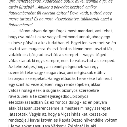
újra nehézségekbe, kudarcokba botlik, mivel leomlik a fal, de
aztán újraépíti… Amikor a pályádat kezdted, amikor
fiatalemberként föl akartad építeni Déva várát, tudtad, hogy
merre tartasz? És ha most, visszatekintve, találkoznál ezzel a
fiatalemberrel…
– Három olyan dolgot fogok most mondani, ami lehet,
hogy csalódást okoz vagy ellentmond annak, ahogy egy
színész pályája a köztudatban él. Egyetlen szerepet se én
osztottam magamra, és ezt fontos kiemelnem: osztották,
valakik osztják, rád osztják a szerepet – vagyis téged
választanak ki egy szerepre, nem te választod a szereped.
Az lehetséges, hogy a személyiségednek van egy
üzenetértéke vagy kisugárzása, ami mégiscsak előhív
bizonyos szerepeket. Ha egy előadás tervezése fölmerül
egy színház vezetőjében vagy rendezőjében, akkor
valószínűleg ezek a sugarak bizonyos szerepekre
rávetülnek a te személyiségedből, bizonyos
életszakaszaidban. És ez fontos dolog - az én pályám
alakításában, szerencsémre, a mestereim nagy szerepet
játszottak. Vagyis az, hogy a Vígszínház két korszakos
rendezője, Horvai István és Kapás Dezső növendéke voltam,
illetve sokat tanultam Várkonyi Zoltántól is, aki