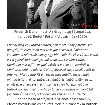
Friedrich Dürrenmatt: Az öreg hölgy látogatása,
rendező: Rudolf Péter – Vígszínház (2020)
Engedj meg egy utolsó kérdést, ami lehet, hogy patetikusan
hangzik, de ezen talán már te is gondolkodtál. Említetted
korábban a televíziót, amely egy időre mintha kiszorította volna
azt a gyerekkori élményt, ami számodra csodának tűnt.
Korábban már a film megjelenésével is temetni kezdték a
színházat, aztán a televízió elterjedésével, majd később jött az
internet. Most pedig itt a mesterséges intelligencia, tehát
mindig feltűnnek az emberiség újabb és újabb találmányai,
amelyek segítségével technikailag egyre hatékonyabban
tudunk kommunikálni. Te hogy látod - a színház mindent túl
fog élni? És ha igen, akkor hogyan képes erre és miért?
– Hát pontosan azért, mert a színház az igazán élő,
eleven kommunikációs helyzet. Mert élő emberek mutatnak