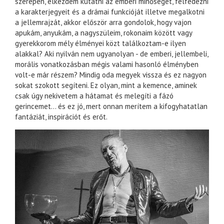
szerepen, elkezdem kutatni az emberi minőségét, felfedezni
a karakterjegyeit és a drámai funkcióját illetve megalkotni
a jellemrajzát, akkor először arra gondolok, hogy vajon
apukám, anyukám, a nagyszüleim, rokonaim között vagy
gyerekkorom mély élményei közt találkoztam-e ilyen
alakkal? Aki nyilván nem ugyanolyan - de emberi, jellembeli,
morális vonatkozásban mégis valami hasonló élményben
volt-e már részem? Mindig oda megyek vissza és ez nagyon
sokat szokott segíteni. Ez olyan, mint a kemence, aminek
csak úgy nekivetem a hátamat és melegíti a fázó
gerincemet… és ez jó, mert onnan merítem a kifogyhatatlan
fantáziát, inspirációt és erőt.