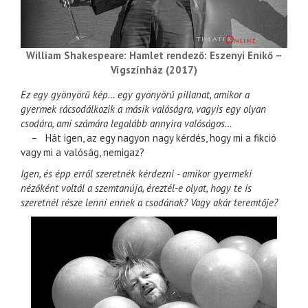
William Shakespeare: Hamlet rendező: Eszenyi Enikő –
Vígszínház (2017)
Ez egy gyönyörű kép… egy gyönyörű pillanat, amikor a
gyermek rácsodálkozik a másik valóságra, vagyis egy olyan
csodára, ami számára legalább annyira valóságos…
– Hát igen, az egy nagyon nagy kérdés, hogy mi a fikció
vagy mi a valóság, nemigaz?
Igen, és épp erről szeretnék kérdezni - amikor gyermeki
nézőként voltál a szemtanúja, éreztél-e olyat, hogy te is
szeretnél része lenni ennek a csodának? Vagy akár teremtője?