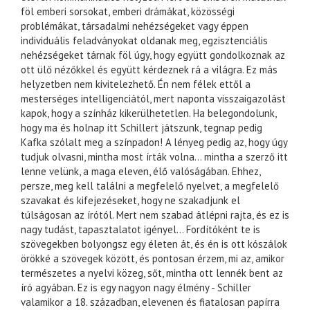
föl emberi sorsokat, emberi drámákat, közösségi
problémákat, társadalmi nehézségeket vagy éppen
individuális feladványokat oldanak meg, egzisztenciális
nehézségeket tárnak föl úgy, hogy együtt gondolkoznak az
ott ülő nézőkkel és együtt kérdeznek rá a világra. Ez más
helyzetben nem kivitelezhető. Én nem félek ettől a
mesterséges intelligenciától, mert naponta visszaigazolást
kapok, hogy a színház kikerülhetetlen. Ha belegondolunk,
hogy ma és holnap itt Schillert játszunk, tegnap pedig
Kafka szólalt meg a színpadon! A lényeg pedig az, hogy úgy
tudjuk olvasni, mintha most írták volna… mintha a szerző itt
lenne velünk, a maga eleven, élő valóságában. Ehhez,
persze, meg kell találni a megfelelő nyelvet, a megfelelő
szavakat és kifejezéseket, hogy ne szakadjunk el
túlságosan az írótól. Mert nem szabad átlépni rajta, és ez is
nagy tudást, tapasztalatot igényel… Fordítóként te is
szövegekben bolyongsz egy életen át, és én is ott kószálok
örökké a szövegek között, és pontosan érzem, mi az, amikor
természetes a nyelvi közeg, sőt, mintha ott lennék bent az
író agyában. Ez is egy nagyon nagy élmény - Schiller
valamikor a 18. században, elevenen és fiatalosan papírra