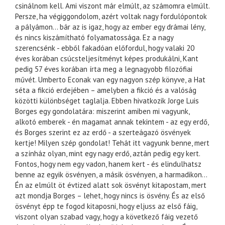
csinálnom kell. Ami viszont már elmúlt, az számomra elmúlt.
Persze, ha végiggondolom, azért voltak nagy fordulópontok
a pályámon… bár az is igaz, hogy az ember egy drámai lény,
és nincs kiszámítható folyamatossága. Ez a nagy
szerencsénk - ebből fakadóan előfordul, hogy valaki 20
éves korában csúcsteljesítményt képes produkálni, Kant
pedig 57 éves korában írta meg a legnagyobb filozófiai
művét. Umberto Econak van egy nagyon szép könyve, a Hat
séta a fikció erdejében – amelyben a fikció és a valóság
közötti különbséget taglalja. Ebben hivatkozik Jorge Luis
Borges egy gondolatára: miszerint amiben mi vagyunk,
alkotó emberek - én magamat annak tekintem - az egy erdő,
és Borges szerint ez az erdő - a szerteágazó ösvények
kertje! Milyen szép gondolat! Tehát itt vagyunk benne, mert
a színház olyan, mint egy nagy erdő, aztán pedig egy kert.
Fontos, hogy nem egy vadon, hanem kert - és elindulhatsz
benne az egyik ösvényen, a másik ösvényen, a harmadikon…
Én az elmúlt öt évtized alatt sok ösvényt kitapostam, mert
azt mondja Borges – lehet, hogy nincs is ösvény. És az első
ösvényt épp te fogod kitaposni, hogy eljuss az első fáig,
viszont olyan szabad vagy, hogy a következő fáig vezető