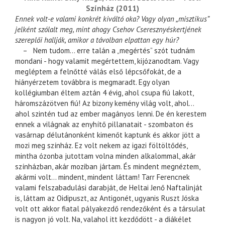
Színház (2011)
Ennek volt-e valami konkrét kiváltó oka? Vagy olyan „misztikus”
jelként szólalt meg, mint ahogy Csehov Cseresznyéskertjének
szereplői hallják, amikor a távolban elpattan egy húr?
– Nem tudom… erre talán a „megértés” szót tudnám
mondani - hogy valamit megértettem, kijózanodtam. Vagy
megléptem a felnőtté válás első lépcsőfokát, de a
hiányérzetem továbbra is megmaradt. Egy olyan
kollégiumban éltem aztán 4 évig, ahol csupa fiú lakott,
háromszázötven fiú! Az bizony kemény világ volt, ahol…
ahol szintén tud az ember magányos lenni. De én kerestem
ennek a világnak az enyhítő pillanatait - szombaton és
vasárnap délutánonként kimenőt kaptunk és akkor jött a
mozi meg színház. Ez volt nekem az igazi föltöltődés,
mintha ózonba jutottam volna minden alkalommal, akár
színházban, akár moziban jártam. És mindent megnéztem,
akármi volt… mindent, mindent láttam! Tarr Ferencnek
valami felszabadulási darabját, de Heltai Jenő Naftalinját
is, láttam az Oidipuszt, az Antigonét, ugyanis Ruszt Jóska
volt ott akkor fiatal pályakezdő rendezőként és a társulat
is nagyon jó volt. Na, valahol itt kezdődött - a diákélet