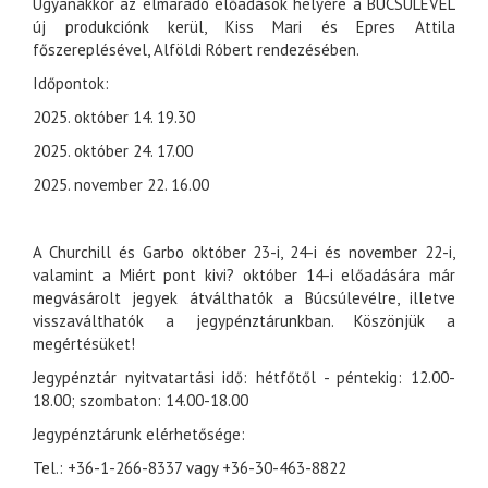
Ugyanakkor az elmaradó előadások helyére a BÚCSÚLEVÉL
új produkciónk kerül, Kiss Mari és Epres Attila
főszereplésével, Alföldi Róbert rendezésében.
Időpontok:
2025. október 14. 19.30
2025. október 24. 17.00
2025. november 22. 16.00
A Churchill és Garbo október 23-i, 24-i és november 22-i,
valamint a Miért pont kivi? október 14-i előadására már
megvásárolt jegyek átválthatók a Búcsúlevélre, illetve
visszaválthatók a jegypénztárunkban. Köszönjük a
megértésüket!
Jegypénztár nyitvatartási idő: hétfőtől - péntekig: 12.00-
18.00; szombaton: 14.00-18.00
Jegypénztárunk elérhetősége:
Tel.: +36-1-266-8337 vagy +36-30-463-8822