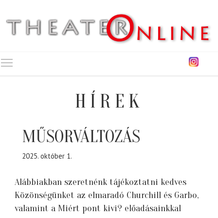
Toggle main menu visibility
HÍREK
MŰSORVÁLTOZÁS
2025. október 1.
Alábbiakban szeretnénk tájékoztatni kedves
Közönségünket az elmaradó Churchill és Garbo,
valamint a Miért pont kivi? előadásainkkal