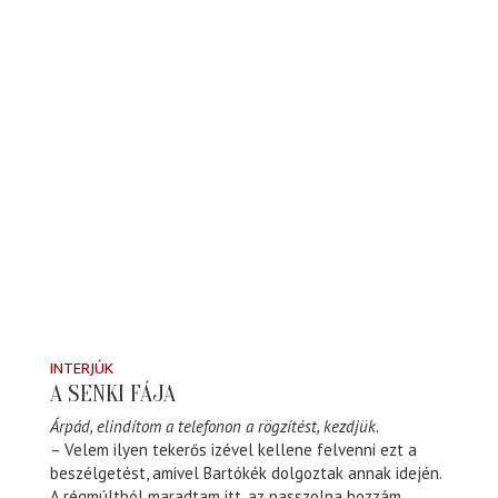
INTERJÚK
A SENKI FÁJA
Árpád, elindítom a telefonon a rögzítést, kezdjük.
– Velem ilyen tekerős izével kellene felvenni ezt a
beszélgetést, amivel Bartókék dolgoztak annak idején.
A régmúltból maradtam itt, az passzolna hozzám.