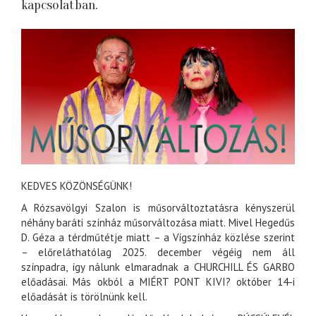
kapcsolatban.
KEDVES KÖZÖNSÉGÜNK!
A Rózsavölgyi Szalon is műsorváltoztatásra kényszerül
néhány baráti színház műsorváltozása miatt. Mivel Hegedűs
D. Géza a térdműtétje miatt – a Vígszínház közlése szerint
– előreláthatólag 2025. december végéig nem áll
színpadra, így nálunk elmaradnak a CHURCHILL ÉS GARBO
előadásai. Más okból a MIÉRT PONT KIVI? október 14-i
előadását is törölnünk kell.