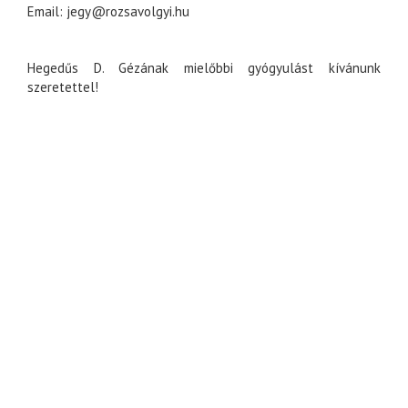
Email:
jegy@rozsavolgyi.hu
Hegedűs D. Gézának mielőbbi gyógyulást kívánunk
szeretettel!