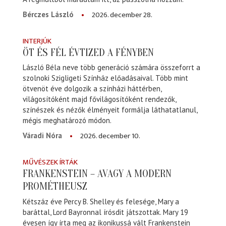
2026. december 28.
Bérczes László
INTERJÚK
ÖT ÉS FÉL ÉVTIZED A FÉNYBEN
László Béla neve több generáció számára összeforrt a
szolnoki Szigligeti Színház előadásaival. Több mint
ötvenöt éve dolgozik a színházi háttérben,
világosítóként majd fővilágosítóként rendezők,
színészek és nézők élményeit formálja láthatatlanul,
mégis meghatározó módon.
2026. december 10.
Váradi Nóra
MŰVÉSZEK ÍRTÁK
FRANKENSTEIN – AVAGY A MODERN
PROMÉTHEUSZ
Kétszáz éve Percy B. Shelley és felesége, Mary a
baráttal, Lord Bayronnal írósdit játszottak. Mary 19
évesen így írta meg az ikonikussá vált Frankenstein